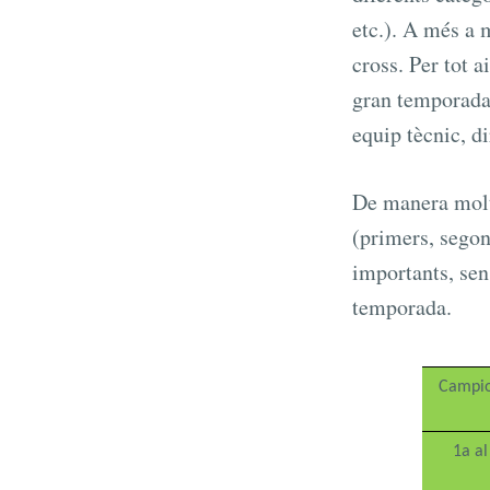
etc.). A més a 
cross. Per tot 
gran temporada r
equip tècnic, di
De manera molt 
(primers, segon
importants, sen
temporada.
Campio
1a a