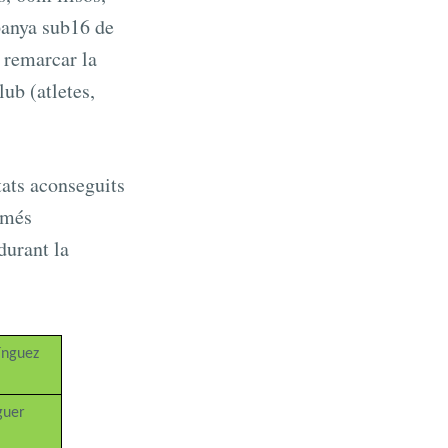
panya sub16 de
m remarcar la
lub (atletes,
tats aconseguits
 més
durant la
ínguez
guer