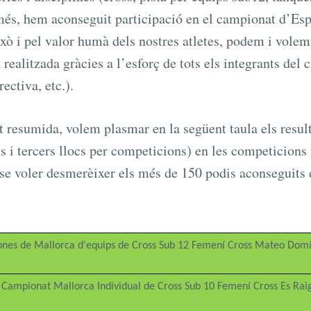
més, hem aconseguit participació en el campionat d’Es
això i pel valor humà dels nostres atletes, podem i vole
ealitzada gràcies a l’esforç de tots els integrants del c
rectiva, etc.).
resumida, volem plasmar en la següent taula els resul
s i tercers llocs per competicions) en les competicions
se voler desmerèixer els més de 150 podis aconseguits 
nes de Mallorca d'equips de Cross Sub 12 Femení Cross Mateo Dom
l Campionat Mallorca Individual de Cross Sub 10 Femení Cross Es Rai