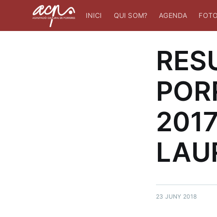
INICI
QUI SOM?
AGENDA
FOTO
RES
POR
2017
LAU
23 JUNY 2018