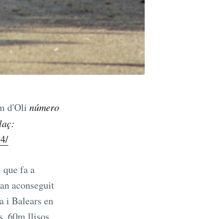
m d'Oli
número
laç:
54/
 que fa a
han aconseguit
a i Balears en
s, 60m llisos,