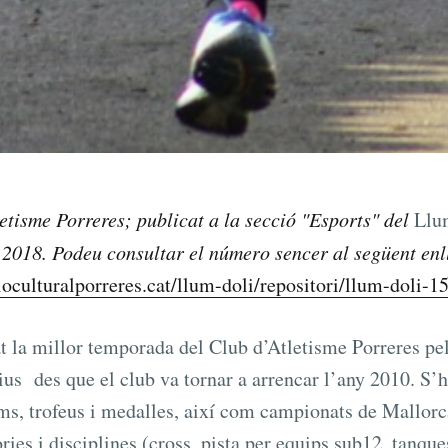
etisme Porreres
; publicat a la secció "
Esports
" del
Llu
 20
1
8
.
Podeu consultar el número sencer al següent enl
ioculturalporreres.cat/llum-doli/repositori/llum-doli-1
t la millor temporada del Club d’Atletisme Porreres pel
tius des que el club va tornar a arrencar l’any 2010. S’
s, trofeus i medalles, així com campionats de Mallorc
ries i disciplines (cross, pista per equips sub12, tanque