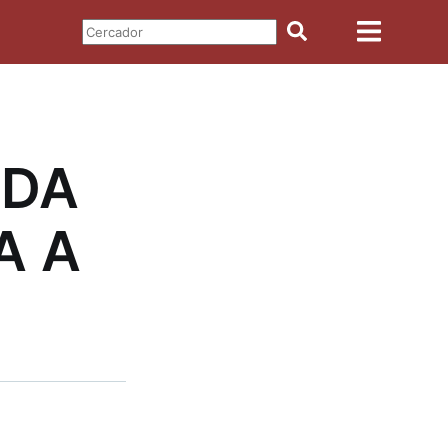
ADA
A A