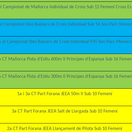
al Campionat de Mallorca Individual de Cross Sub 12 Femení Cross Es
al Campionat Illes Balears de Cross Individual Sub 16 Son Parc Meno
a al Campionat Illes Balears de Cross Individual F45 Son Parc Menorc
a CT Mallorca Pista d'Estiu 600m ll Príncipes d'Espanya Sub 16 Femen
a CT Mallorca Pista d'Estiu 300m ll Príncipes d'Espanya Sub 16 Femen
1a i 3a CT Part Forana JEEA 50m ll Sub 10 Femení
3a CT Part Forana JEEA Salt de Llargada Sub 10 Femení
2a CT Part Forana JEEA Llançament de Pilota Sub 10 Femení