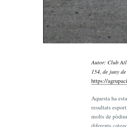
Autor
:
Club Atl
1
5
4
, d
e
juny
de
https://agrupac
Aquesta ha esta
resultats espor
molts de pòdium
diferents catego