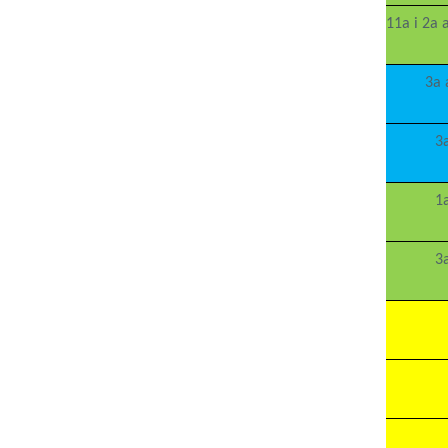
11a i 2a 
3a 
3
1
3