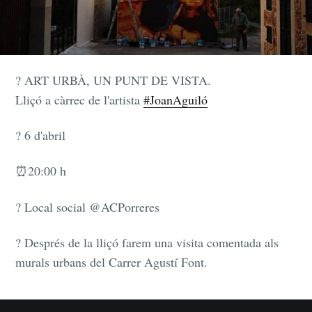
? ART URBÀ, UN PUNT DE VISTA.
Lliçó a càrrec de l'artista
#JoanAguiló
? 6 d'abril
⏰20:00 h
? Local social @ACPorreres
? Després de la lliçó farem una visita comentada als
murals urbans del Carrer Agustí Font.