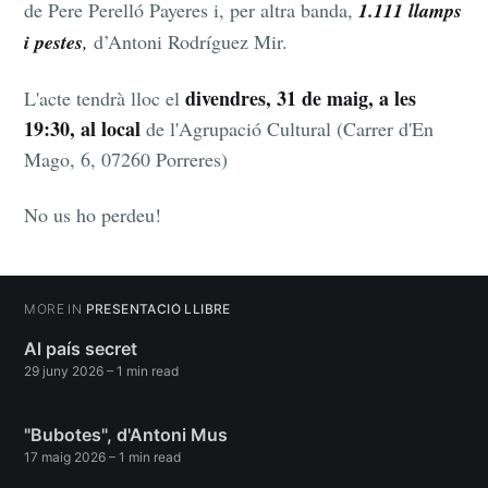
de Pere Perelló Payeres i, per altra banda,
1.111 llamps
i pestes
,
d’Antoni Rodríguez Mir.
divendres, 31 de maig, a les
L'acte tendrà lloc el
19:30, al local
de l'Agrupació Cultural (Carrer d'En
Mago, 6, 07260 Porreres)
No us ho perdeu!
MORE IN
PRESENTACIÓ LLIBRE
Al país secret
29 juny 2026
– 1 min read
"Bubotes", d'Antoni Mus
17 maig 2026
– 1 min read