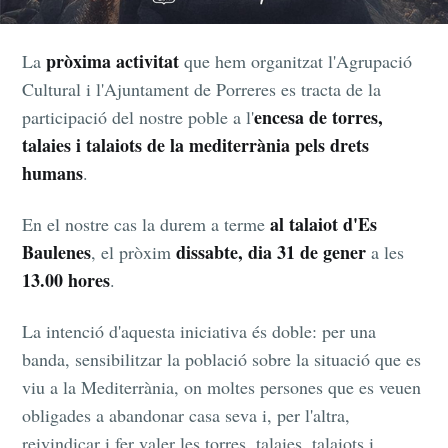
pròxima activitat
La
que hem organitzat l'Agrupació
Cultural i l'Ajuntament de Porreres es tracta de la
encesa de torres,
participació del nostre poble a l'
talaies i talaiots de la mediterrània pels drets
humans
.
al talaiot d'Es
En el nostre cas la durem a terme
Baulenes
dissabte, dia 31 de gener
, el pròxim
a les
13.00 hores
.
La intenció d'aquesta iniciativa és doble: per una
banda, sensibilitzar la població sobre la situació que es
viu a la Mediterrània, on moltes persones que es veuen
obligades a abandonar casa seva i, per l'altra,
reivindicar i fer valer les torres, talaies, talaiots i