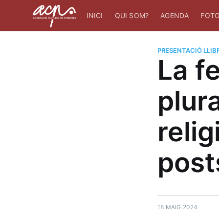
INICI
QUI SOM?
AGENDA
FOTO
PRESENTACIÓ LLIB
La f
plura
relig
post
18 MAIG 2024