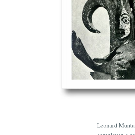
Leonard Muntane
complauen a co