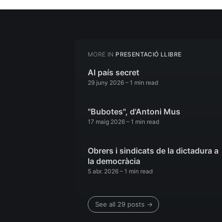
MORE IN
PRESENTACIÓ LLIBRE
Al país secret
29 juny 2026
– 1 min read
"Bubotes", d'Antoni Mus
17 maig 2026
– 1 min read
Obrers i sindicats de la dictadura a
la democràcia
5 abr. 2026
– 1 min read
See all 29 posts →