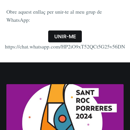
Obre aquest enllaç per unir-te al meu grup de
WhatsApp:
UNIR-ME
https://chat.whatsapp.com/HP2iO9xT52QCt5G25v56DN