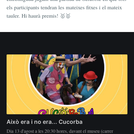
els participants tendran les mateixes fitxes i el mateix
tauler. Hi haurà premis! 🥇🥇
Això era i no era... Cucorba
Dia 13 d'agost a les 20:30 hores, davant el museu (carrer